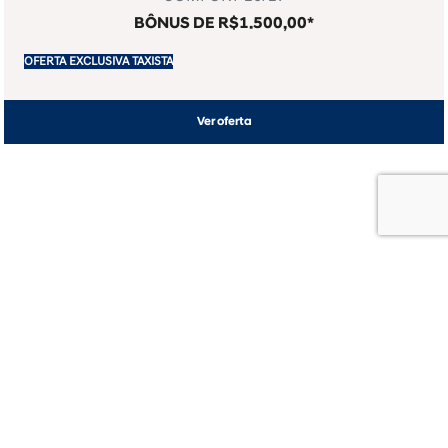
BÔNUS DE R$1.500,00*
OFERTA EXCLUSIVA TAXISTA
Ver oferta
Veículos