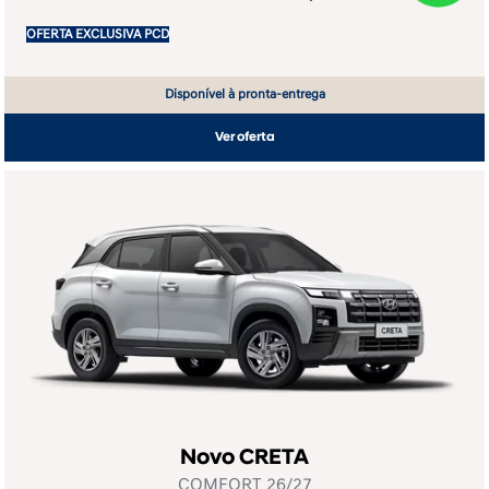
OFERTA EXCLUSIVA PCD
Disponível à pronta-entrega
Ver oferta
Novo CRETA
COMFORT 26/27