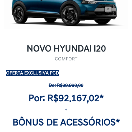
NOVO HYUNDAI I20
COMFORT
OFERTA EXCLUSIVA PCD
De: R$
99.990,00
Por: R$92.167,02*
+
BÔNUS DE ACESSÓRIOS*