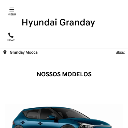
MENU
templates.template-01.components.carousel.texts.contro
temp
LIGAR
Granday Mooca
Alterar
NOSSOS MODELOS