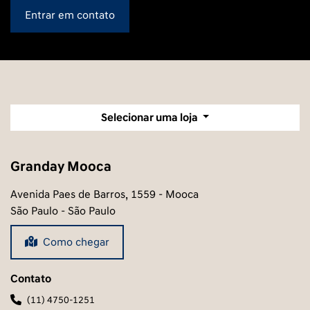
Granday Mooca
Avenida Paes de Barros, 1559 - Mooca
São Paulo - São Paulo
Como chegar
Contato
(11) 4750-1251
Whatsapp
(11) 96375-5888
Horários de funcionamento
Showroom
Segunda a sexta, das 8h às 18h.
Sábado, das 9h às 18h.