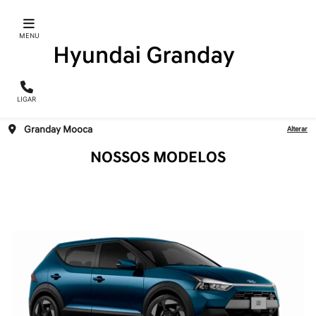
MENU
templates.template-01.components.carousel.texts.contro
temp
LIGAR
Granday Mooca
Alterar
NOSSOS MODELOS