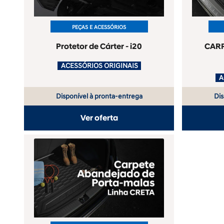
PEÇAS E ACESSÓRIOS
Protetor de Cárter - i20
CAR
.
ACESSÓRIOS ORIGINAIS
.
Disponível à pronta-entrega
Dis
Ver oferta