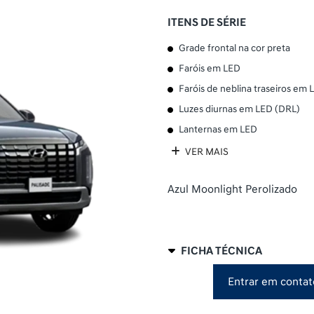
ITENS DE SÉRIE
Grade frontal na cor preta
Faróis em LED
Faróis de neblina traseiros em 
Luzes diurnas em LED (DRL)
Lanternas em LED
VER MAIS
Azul Moonlight Perolizado
FICHA TÉCNICA
Entrar em contat