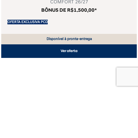
COMFORT 26/27
BÔNUS DE R$1.500,00*
OFERTA EXCLUSIVA PCD
Disponível à pronta-entrega
Ver oferta