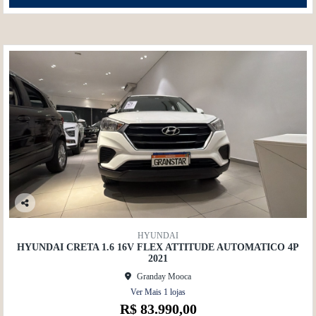
Co
mp
HYUNDAI
artil
HYUNDAI CRETA 1.6 16V FLEX ATTITUDE AUTOMATICO 4P
he
2021
Granday Mooca
Ver Mais 1 lojas
R$ 83.990,00