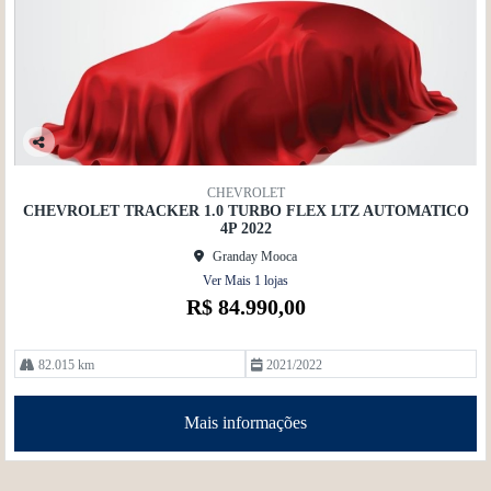
Co
mp
CHEVROLET
artil
CHEVROLET TRACKER 1.0 TURBO FLEX LTZ AUTOMATICO
he
4P 2022
Granday Mooca
Ver Mais 1 lojas
R$ 84.990,00
82.015 km
2021/2022
Mais informações