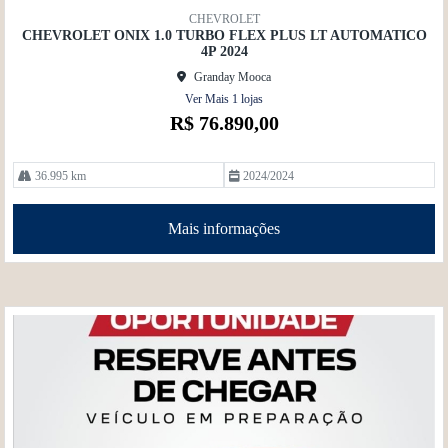
mp
CHEVROLET
artil
CHEVROLET ONIX 1.0 TURBO FLEX PLUS LT AUTOMATICO
he
4P 2024
Granday Mooca
Ver Mais 1 lojas
R$ 76.890,00
36.995 km
2024/2024
Mais informações