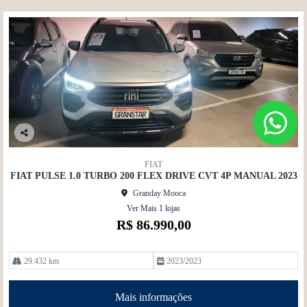
Co
mp
FIAT
artil
FIAT PULSE 1.0 TURBO 200 FLEX DRIVE CVT 4P MANUAL 2023
he
Granday Mooca
Ver Mais 1 lojas
R$ 86.990,00
29.432 km
2023/2023
Mais informações