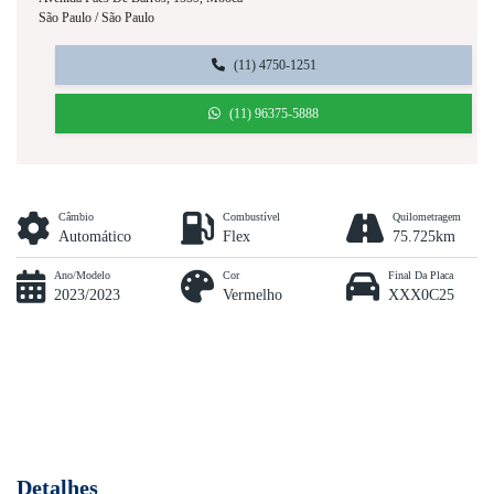
São Paulo / São Paulo
(11) 4750-1251
(11) 96375-5888
Câmbio
Combustível
Quilometragem
Automático
Flex
75.725km
Ano/Modelo
Cor
Final Da Placa
2023/2023
Vermelho
XXX0C25
Detalhes