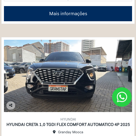
Mais informações
Co
mp
HYUNDAI
arti
HYUNDAI CRETA 1.0 TGDI FLEX COMFORT AUTOMATICO 4P 2025
lhe
Granday Mooca