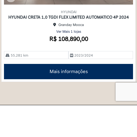
Co
mp
HYUNDAI
arti
HYUNDAI CRETA 1.0 TGDI FLEX LIMITED AUTOMATICO 4P 2024
lhe
Granday Mooca
Ver Mais 1 lojas
R$ 108.890,00
55.281 km
2023/2024
Mais informações