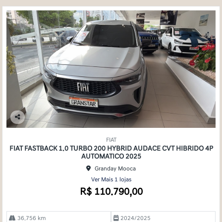
Co
mp
FIAT
arti
FIAT FASTBACK 1.0 TURBO 200 HYBRID AUDACE CVT HIBRIDO 4P
lhe
AUTOMATICO 2025
Granday Mooca
Ver Mais 1 lojas
R$ 110.790,00
36.756 km
2024/2025