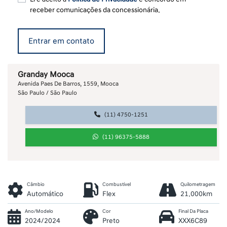
receber comunicações da concessionária.
Entrar em contato
Granday Mooca
Avenida Paes De Barros, 1559, Mooca
São Paulo / São Paulo
(11) 4750-1251
(11) 96375-5888
Câmbio
Combustível
Quilometragem
Automático
Flex
21.000km
Ano/Modelo
Cor
Final Da Placa
2024/2024
Preto
XXX6C89