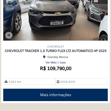
Co
mp
CHEVROLET
arti
CHEVROLET TRACKER 1.0 TURBO FLEX LTZ AUTOMATICO 4P 2025
lhe
Granday Mooca
Ver Mais 1 lojas
R$ 109.790,00
5.921 km
2024/2025
Mais informações