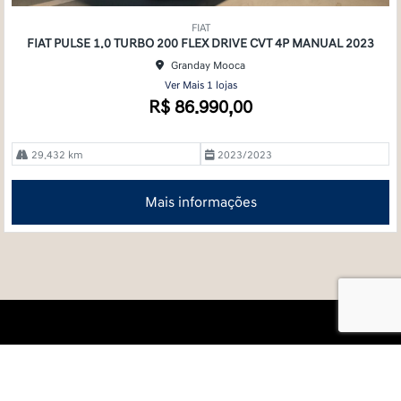
Co
mp
FIAT
arti
FIAT PULSE 1.0 TURBO 200 FLEX DRIVE CVT 4P MANUAL 2023
lhe
Granday Mooca
Ver Mais 1 lojas
R$ 86.990,00
29.432 km
2023/2023
Mais informações