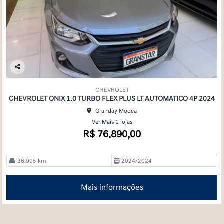
Co
mp
CHEVROLET
arti
CHEVROLET ONIX 1.0 TURBO FLEX PLUS LT AUTOMATICO 4P 2024
lhe
Granday Mooca
Ver Mais 1 lojas
R$ 76.890,00
36.995 km
2024/2024
Mais informações