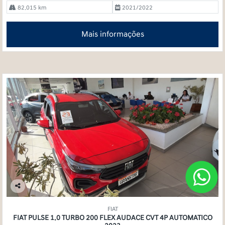
82.015 km
2021/2022
Mais informações
Co
mp
FIAT
arti
FIAT PULSE 1.0 TURBO 200 FLEX AUDACE CVT 4P AUTOMATICO
lhe