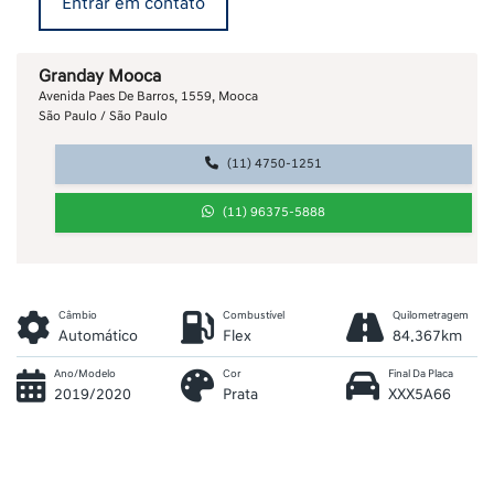
Entrar em contato
Granday Mooca
Avenida Paes De Barros, 1559, Mooca
São Paulo / São Paulo
(11) 4750-1251
(11) 96375-5888
Câmbio
Combustível
Quilometragem
Automático
Flex
84.367km
Ano/Modelo
Cor
Final Da Placa
2019/2020
Prata
XXX5A66