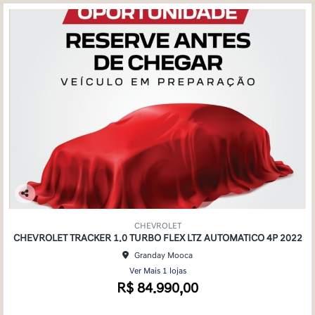
Co
mp
CHEVROLET
arti
CHEVROLET TRACKER 1.0 TURBO FLEX LTZ AUTOMATICO 4P 2022
lhe
Granday Mooca
Ver Mais 1 lojas
R$ 84.990,00