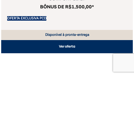
BÔNUS DE R$1.500,00*
OFERTA EXCLUSIVA PCD
Disponível à pronta-entrega
Ver oferta
Veículos