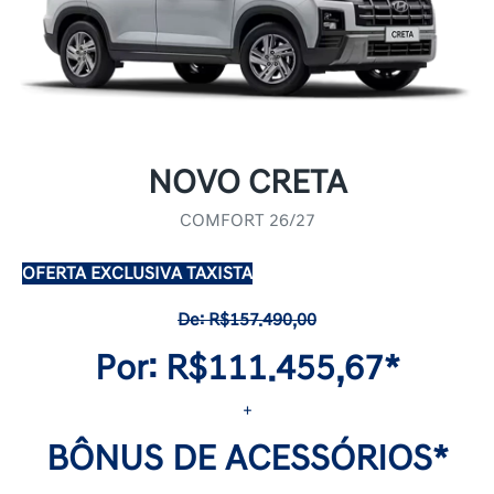
NOVO CRETA
COMFORT 26/27
OFERTA EXCLUSIVA TAXISTA
De: R$
157.490,00
Por: R$111.455,67*
+
BÔNUS DE ACESSÓRIOS*