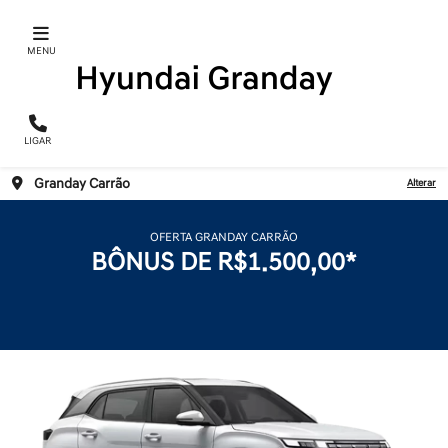
MENU
LIGAR
Granday Carrão
Alterar
OFERTA GRANDAY CARRÃO
BÔNUS DE R$1.500,00*