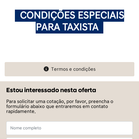
.
CONDIÇÕES ESPECIAIS
PARA TAXISTA
.
Termos e condições
Estou interessado nesta oferta
Para solicitar uma cotação, por favor, preencha o
formulário abaixo que entraremos em contato
rapidamente.