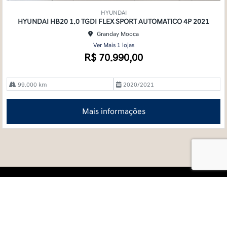
mp
HYUNDAI
arti
HYUNDAI HB20 1.0 TGDI FLEX SPORT AUTOMATICO 4P 2021
lhe
Granday Mooca
Ver Mais 1 lojas
R$ 70.990,00
99.000 km
2020/2021
Mais informações