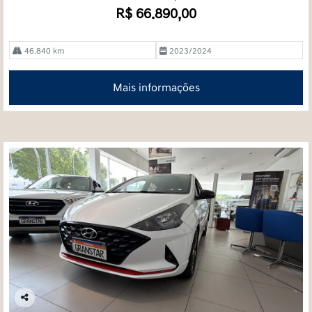
R$ 66.890,00
46.840 km
2023/2024
Mais informações
Co