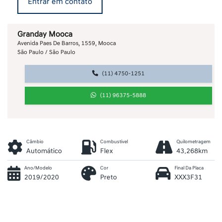
Entrar em contato
Granday Mooca
Avenida Paes De Barros, 1559, Mooca
São Paulo / São Paulo
(11) 4750-1251
(11) 96375-5888
Câmbio
Combustível
Quilometragem
Automático
Flex
43.268km
Ano/Modelo
Cor
Final Da Placa
2019/2020
Preto
XXX3F31