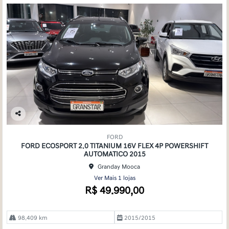
Co
mp
FORD
arti
FORD ECOSPORT 2.0 TITANIUM 16V FLEX 4P POWERSHIFT
lhe
AUTOMATICO 2015
Granday Mooca
Ver Mais 1 lojas
R$ 49.990,00
98.409 km
2015/2015