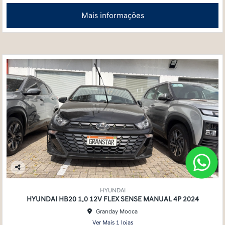
Mais informações
Co
mp
HYUNDAI
arti
HYUNDAI HB20 1.0 12V FLEX SENSE MANUAL 4P 2024
lhe
Granday Mooca
Ver Mais 1 lojas