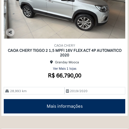
Co
mp
CAOA CHERY
arti
CAOA CHERY TIGGO 2 1.5 MPFI 16V FLEX ACT 4P AUTOMATICO
lhe
2020
Granday Mooca
Ver Mais 1 lojas
R$ 66.790,00
28.993 km
2019/2020
Mais informações